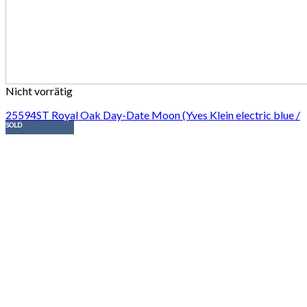
Nicht vorrätig
25594ST Royal Oak Day-Date Moon (Yves Klein electric blue /
SOLD
full set)