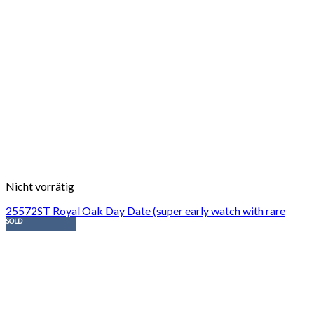
Nicht vorrätig
25572ST Royal Oak Day Date (super early watch with rare
SOLD
black dial)