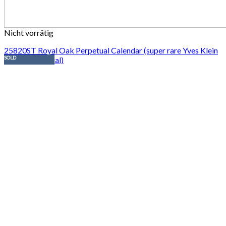
Nicht vorrätig
25820ST Royal Oak Perpetual Calendar (super rare Yves Klein
SOLD
electric blue dial)