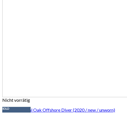
Nicht vorrätig
SOLD
15710ST Royal Oak Offshore Diver (2020 / new / unworn)