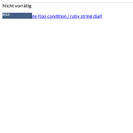
Nicht vorrätig
SOLD
18038 Day-Date (top condition / ruby string dial)