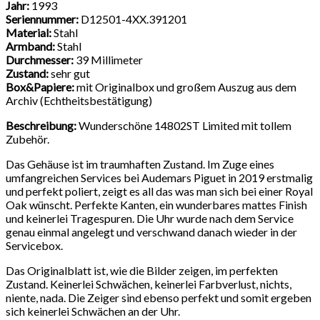
Jahr:
1993
Seriennummer:
D12501-4XX.391201
Material:
Stahl
Armband:
Stahl
Durchmesser:
39 Millimeter
Zustand:
sehr gut
Box&Papiere:
mit Originalbox und großem Auszug aus dem
Archiv (Echtheitsbestätigung)
Beschreibung:
Wunderschöne 14802ST Limited mit tollem
Zubehör.
Das Gehäuse ist im traumhaften Zustand. Im Zuge eines
umfangreichen Services bei Audemars Piguet in 2019 erstmalig
und perfekt poliert, zeigt es all das was man sich bei einer Royal
Oak wünscht. Perfekte Kanten, ein wunderbares mattes Finish
und keinerlei Tragespuren. Die Uhr wurde nach dem Service
genau einmal angelegt und verschwand danach wieder in der
Servicebox.
Das Originalblatt ist, wie die Bilder zeigen, im perfekten
Zustand. Keinerlei Schwächen, keinerlei Farbverlust, nichts,
niente, nada. Die Zeiger sind ebenso perfekt und somit ergeben
sich keinerlei Schwächen an der Uhr.