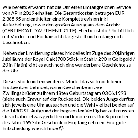
Wie bereits erwähnt, hat die Uhr einen umfangreichen Service
von AP in 2019 erhalten. Die Gesamtkosten betrugen EUR
2.385,95 und enthielten eine Komplettrevision inkl.
Aufarbeitung, sowie den großen Auszug aus dem Archiv
(CERTIFICAT D’AUTHENTICITE). Hierbei ist die Uhr bildlich
mit Vorder- und Rückansicht dargestellt und umfangreich
beschrieben.
Neben der Limitierung dieses Modelles im Zuge des 20jährigen
Jubiläums der Royal Oak (700 Stück in Stahl / 290 in Gelbgold /
20 in Platin) gibt es auch noch eine wunderbare Geschichte zu
der Uhr.
Dieses Stück und ein weiteres Modell das sich noch beim
Erstbesitzer befindet, waren Geschenke an zwei
Zwillingsbrüder zu ihrem 18ten Geburtstag am 03.06.1993
(siehe auch Gravur auf der Rückseite). Die beiden Jungs durften
sich jeweils eine Uhr aussuchen und die Wahl viel bei beiden auf
die 14802ST. Aufgrund der begrenzten Verfügbarkeit mussten
sie sich aber etwas gedulden und konnten erst im September
des Jahre 1993 ihr Geschenk in Empfang nehmen. Eine gute
Entscheidung wie ich finde 😉