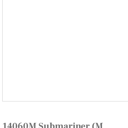
14060M Submariner (M