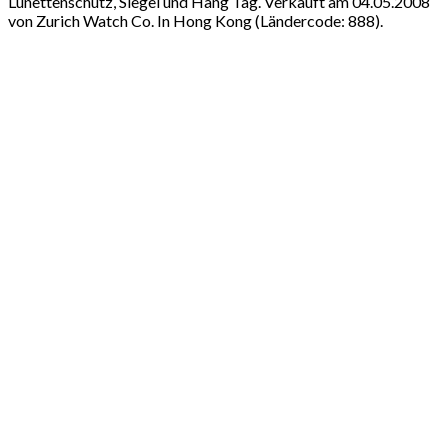
Lünettenschutz, Siegel und Hang Tag. Verkauft am 04.05.2008
von Zurich Watch Co. In Hong Kong (Ländercode: 888).