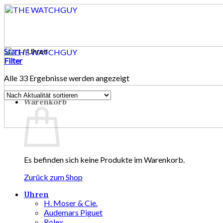
Zum
Inhalt
springen
Start
/
Uhren
Filter
Nach
Alle 33 Ergebnisse werden angezeigt
Aktualität
sortiert
Warenkorb
Es befinden sich keine Produkte im Warenkorb.
Zurück zum Shop
Uhren
H. Moser & Cie.
Audemars Piguet
Rolex