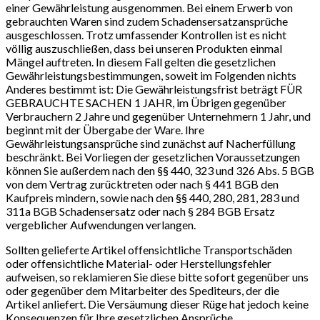
einer Gewährleistung ausgenommen. Bei einem Erwerb von
gebrauchten Waren sind zudem Schadensersatzansprüche
ausgeschlossen. Trotz umfassender Kontrollen ist es nicht
völlig auszuschließen, dass bei unseren Produkten einmal
Mängel auftreten. In diesem Fall gelten die gesetzlichen
Gewährleistungsbestimmungen, soweit im Folgenden nichts
Anderes bestimmt ist: Die Gewährleistungsfrist beträgt FÜR
GEBRAUCHTE SACHEN 1 JAHR, im Übrigen gegenüber
Verbrauchern 2 Jahre und gegenüber Unternehmern 1 Jahr, und
beginnt mit der Übergabe der Ware. Ihre
Gewährleistungsansprüche sind zunächst auf Nacherfüllung
beschränkt. Bei Vorliegen der gesetzlichen Voraussetzungen
können Sie außerdem nach den §§ 440, 323 und 326 Abs. 5 BGB
von dem Vertrag zurücktreten oder nach § 441 BGB den
Kaufpreis mindern, sowie nach den §§ 440, 280, 281, 283 und
311a BGB Schadensersatz oder nach § 284 BGB Ersatz
vergeblicher Aufwendungen verlangen.
Sollten gelieferte Artikel offensichtliche Transportschäden
oder offensichtliche Material- oder Herstellungsfehler
aufweisen, so reklamieren Sie diese bitte sofort gegenüber uns
oder gegenüber dem Mitarbeiter des Spediteurs, der die
Artikel anliefert. Die Versäumung dieser Rüge hat jedoch keine
Konsequenzen für Ihre gesetzlichen Ansprüche.