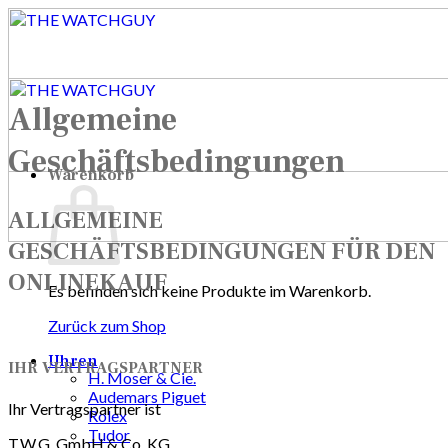
Zum
Inhalt
springen
Allgemeine
Geschäftsbedingungen
Warenkorb
ALLGEMEINE
GESCHÄFTSBEDINGUNGEN FÜR DEN
ONLINEKAUF
Es befinden sich keine Produkte im Warenkorb.
Zurück zum Shop
Uhren
IHR VERTRAGSPARTNER
H. Moser & Cie.
Audemars Piguet
Ihr Vertragspartner ist
Rolex
Tudor
T.W.G. GmbH & Co. KG