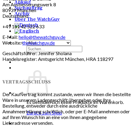
Ankauf
Am Ausbesserungswerk 8
Suchauftrag
80939 München
Archiv
Deutschland
Über The WatchGuy
+49 151 42 522 633
E-Mail:
hello@thewatchguy.de
Website:
thewatchguy.de
Suchen
Geschäftsführer: Jennifer Sholana
nach:
Handelsregister: Amtsgericht München, HRA 118297
VERTRAGSSCHLUSS
Der Kaufvertrag kommt zustande, wenn wir Ihnen die bestellte
Ware in unserem Ladengeschäft übergeben oder Ihre
Es befinden sich keine Produkte im Warenkorb.
Bestellung, entweder durch eine ausdrückliche
Annahmeerklärung schriftlich, oder per E-Mail annehmen oder
Zurück zum Shop
auf Ihren Wunsch hin an eine von Ihnen angegebene
Lieferadresse versenden.