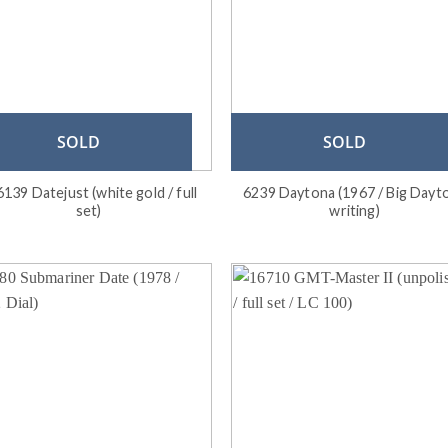
SOLD
SOLD
139 Datejust (white gold / full
6239 Daytona (1967 / Big Dayt
set)
writing)