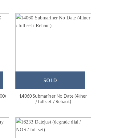
SOLD
100)
14060 Submariner No Date (4liner
/ full set / Rehaut)