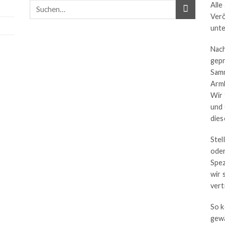
Alle
Verö
unt
Nach
gepr
Samm
Armb
Wir 
und
dies
Stel
oder
Spez
wir 
vert
So k
gewä