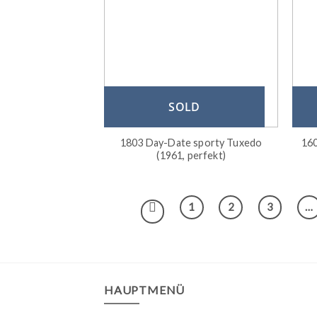
SOLD
1803 Day-Date sporty Tuxedo
160
(1961, perfekt)
1
2
3
…
HAUPTMENÜ