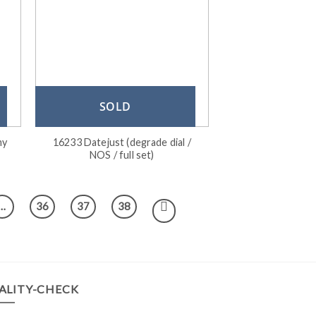
SOLD
my
16233 Datejust (degrade dial /
NOS / full set)
…
36
37
38
ALITY-CHECK