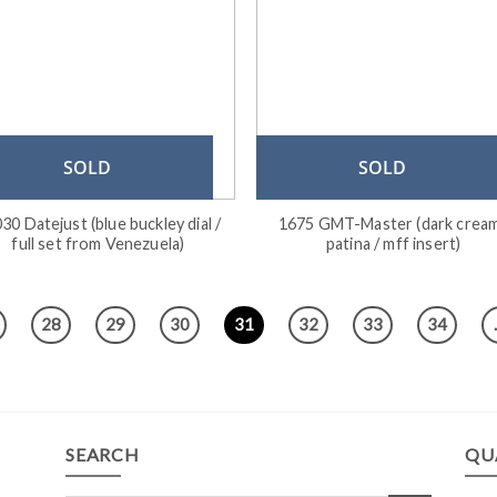
SOLD
SOLD
30 Datejust (blue buckley dial /
1675 GMT-Master (dark crea
full set from Venezuela)
patina / mff insert)
28
29
30
31
32
33
34
SEARCH
QU