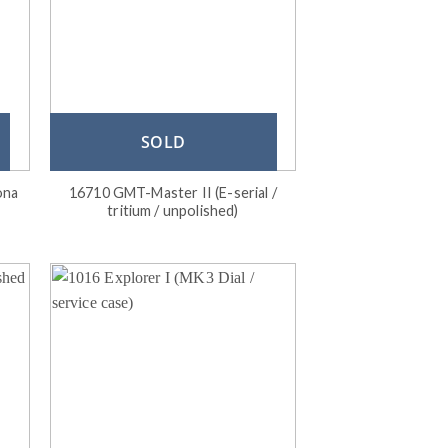
SOLD
ona
16710 GMT-Master II (E-serial /
tritium / unpolished)