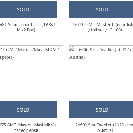
SOLD
SOLD
680 Submariner Date (1978 /
16710 GMT-Master II (unpolis
MK2 Dial)
/ full set / LC 100)
SOLD
SOLD
675 GMT-Master (Maxi MKV /
126600 Sea-Dweller (2020 / ne
faded pepsi)
Austria)