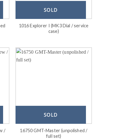
SOLD
hed
1016 Explorer I (MK3 Dial / service
case)
SOLD
w /
16750 GMT-Master (unpolished /
full set)