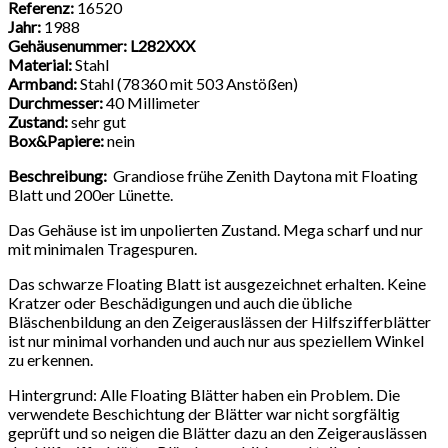
Referenz:
16520
Jahr:
1988
Gehäusenummer:
L282XXX
Material:
Stahl
Armband:
Stahl (78360 mit 503 Anstößen)
Durchmesser:
40 Millimeter
Zustand:
sehr gut
Box&Papiere:
nein
Beschreibung:
Grandiose frühe Zenith Daytona mit Floating
Blatt und 200er Lünette.
Das Gehäuse ist im unpolierten Zustand. Mega scharf und nur
mit minimalen Tragespuren.
Das schwarze Floating Blatt ist ausgezeichnet erhalten. Keine
Kratzer oder Beschädigungen und auch die übliche
Bläschenbildung an den Zeigerauslässen der Hilfszifferblätter
ist nur minimal vorhanden und auch nur aus speziellem Winkel
zu erkennen.
Hintergrund: Alle Floating Blätter haben ein Problem. Die
verwendete Beschichtung der Blätter war nicht sorgfältig
geprüft und so neigen die Blätter dazu an den Zeigerauslässen