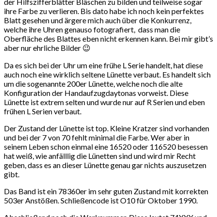
der Hilfszifferblätter Bläschen zu bilden und teilweise sogar
ihre Farbe zu verlieren. Bis dato habe ich noch kein perfektes
Blatt gesehen und ärgere mich auch über die Konkurrenz,
welche ihre Uhren genauso fotografiert, dass man die
Oberfläche des Blattes eben nicht erkennen kann. Bei mir gibt’s
aber nur ehrliche Bilder 😉
Da es sich bei der Uhr um eine frühe L Serie handelt, hat diese
auch noch eine wirklich seltene Lünette verbaut. Es handelt sich
um die sogenannte 200er Lünette, welche noch die alte
Konfiguration der Handaufzugdaytonas vorweist. Diese
Lünette ist extrem selten und wurde nur auf R Serien und eben
frühen L Serien verbaut.
Der Zustand der Lünette ist top. Kleine Kratzer sind vorhanden
und bei der 7 von 70 fehlt minimal die Farbe. Wer aber in
seinem Leben schon einmal eine 16520 oder 116520 besessen
hat weiß, wie anfälllig die Lünetten sind und wird mir Recht
geben, dass es an dieser Lünette genau gar nichts auszusetzen
gibt.
Das Band ist ein 78360er im sehr guten Zustand mit korrekten
503er Anstößen. Schließencode ist O10 für Oktober 1990.