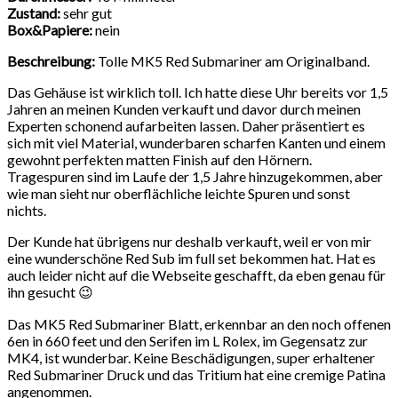
Zustand:
sehr gut
Box&Papiere:
nein
Beschreibung:
Tolle MK5 Red Submariner am Originalband.
Das Gehäuse ist wirklich toll. Ich hatte diese Uhr bereits vor 1,5
Jahren an meinen Kunden verkauft und davor durch meinen
Experten schonend aufarbeiten lassen. Daher präsentiert es
sich mit viel Material, wunderbaren scharfen Kanten und einem
gewohnt perfekten matten Finish auf den Hörnern.
Tragespuren sind im Laufe der 1,5 Jahre hinzugekommen, aber
wie man sieht nur oberflächliche leichte Spuren und sonst
nichts.
Der Kunde hat übrigens nur deshalb verkauft, weil er von mir
eine wunderschöne Red Sub im full set bekommen hat. Hat es
auch leider nicht auf die Webseite geschafft, da eben genau für
ihn gesucht 😉
Das MK5 Red Submariner Blatt, erkennbar an den noch offenen
6en in 660 feet und den Serifen im L Rolex, im Gegensatz zur
MK4, ist wunderbar. Keine Beschädigungen, super erhaltener
Red Submariner Druck und das Tritium hat eine cremige Patina
angenommen.