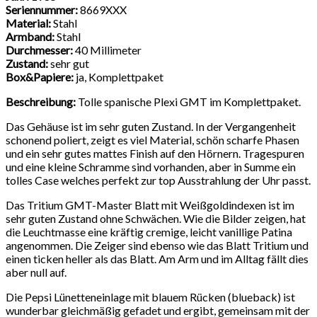
Seriennummer:
8669XXX
Material:
Stahl
Armband:
Stahl
Durchmesser:
40 Millimeter
Zustand:
sehr gut
Box&Papiere:
ja, Komplettpaket
Beschreibung:
Tolle spanische Plexi GMT im Komplettpaket.
Das Gehäuse ist im sehr guten Zustand. In der Vergangenheit
schonend poliert, zeigt es viel Material, schön scharfe Phasen
und ein sehr gutes mattes Finish auf den Hörnern. Tragespuren
und eine kleine Schramme sind vorhanden, aber in Summe ein
tolles Case welches perfekt zur top Ausstrahlung der Uhr passt.
Das Tritium GMT-Master Blatt mit Weißgoldindexen ist im
sehr guten Zustand ohne Schwächen. Wie die Bilder zeigen, hat
die Leuchtmasse eine kräftig cremige, leicht vanillige Patina
angenommen. Die Zeiger sind ebenso wie das Blatt Tritium und
einen ticken heller als das Blatt. Am Arm und im Alltag fällt dies
aber null auf.
Die Pepsi Lünetteneinlage mit blauem Rücken (blueback) ist
wunderbar gleichmäßig gefadet und ergibt, gemeinsam mit der